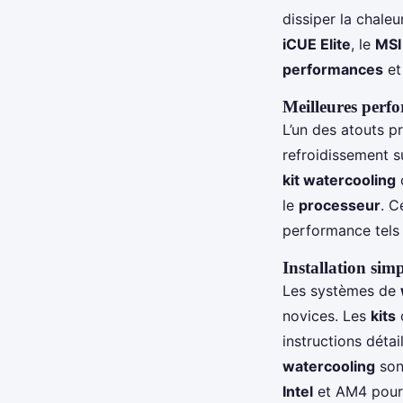
dissiper la chale
iCUE Elite
, le
MSI
performances
et
Meilleures perf
L’un des atouts p
refroidissement s
kit watercooling
c
le
processeur
. C
performance tels
Installation simp
Les systèmes de
novices. Les
kits
instructions déta
watercooling
son
Intel
et AM4 pou