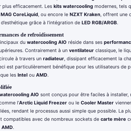
ur plus efficacement. Les
kits watercooling
modernes, tels 
 MAG CoreLiquid
, ou encore le
NZXT Kraken
, offrent une
 d’esthétique grâce à l’intégration de
LED RGB/ARGB
.
ormances de refroidissement
rincipaux du
watercooling AIO
réside dans ses
performan
upérieures. Contrairement à un
ventilateur
classique, le liq
ircule à travers un
radiateur
, dissipant efficacement la ch
eci est particulièrement bénéfique pour les utilisateurs de
 que les
Intel
ou
AMD
.
lifiée
watercooling AIO
sont conçus pour être faciles à installer
comme l’
Arctic Liquid Freezer
ou le
Cooler Master
viennen
illées, rendant le processus aussi simple que possible. La p
t compatibles avec de nombreux sockets de
carte mère
c
r
AMD
.