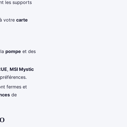
nt les supports
à votre
carte
 la
pompe
et des
CUE
,
MSI Mystic
 préférences.
ont fermes et
nces
de
IO