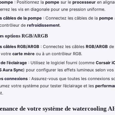
a pompe
: Positionnez la
pompe
sur le
processeur
en aligna
rrez les vis en diagonale pour une pression uniforme.
s câbles de la pompe
: Connectez les câbles de la
pompe
contrôleur de
refroidissement
.
des options RGB/ARGB
s câbles RGB/ARGB
: Connectez les câbles
RGB/ARGB
de
 votre
carte mère
ou à un contrôleur RGB.
de l’éclairage
: Utilisez le logiciel fourni (comme
Corsair i
 Aura Sync
) pour configurer les effets lumineux selon vos
des connexions
: Assurez-vous que toutes les connexions s
lumez votre système pour tester l’éclairage et les
performa
t.
tenance de votre système de watercooling A