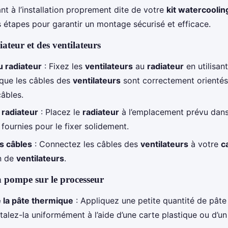
t à l’installation proprement dite de votre
kit watercoolin
 étapes pour garantir un montage sécurisé et efficace.
teur et des ventilateurs
u radiateur
: Fixez les
ventilateurs
au
radiateur
en utilisant
que les câbles des
ventilateurs
sont correctement orientés
âbles.
u radiateur
: Placez le
radiateur
à l’emplacement prévu dans 
s fournies pour le fixer solidement.
s câbles
: Connectez les câbles des
ventilateurs
à votre
c
n de
ventilateurs
.
la pompe sur le processeur
e la pâte thermique
: Appliquez une petite quantité de pâte
Étalez-la uniformément à l’aide d’une carte plastique ou d’un