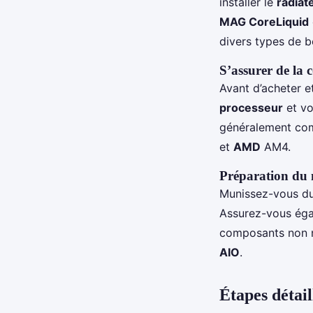
installer le
radiat
MAG CoreLiquid
divers types de bo
S’assurer de la 
Avant d’acheter et
processeur
et v
généralement com
et
AMD
AM4.
Préparation du 
Munissez-vous du 
Assurez-vous égal
composants non né
AIO
.
Étapes détail