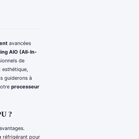
ent
avancées
ing AIO (All-In-
ionnels de
 esthétique,
us guiderons à
votre
processeur
PU ?
avantages.
e
réfrigérant pour