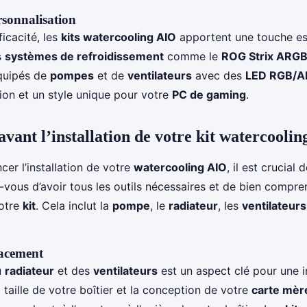
rsonnalisation
ficacité, les
kits watercooling AIO
apportent une touche es
s
systèmes de refroidissement
comme le
ROG Strix ARG
quipés de
pompes
et de
ventilateurs
avec des
LED RGB/
ion et un style unique pour votre
PC de gaming
.
vant l’installation de votre kit watercooli
r l’installation de votre
watercooling AIO
, il est crucial 
-vous d’avoir tous les outils nécessaires et de bien compre
otre
kit
. Cela inclut la
pompe
, le
radiateur
, les
ventilateurs
lacement
u
radiateur
et des
ventilateurs
est un aspect clé pour une in
 taille de votre boîtier et la conception de votre
carte mèr