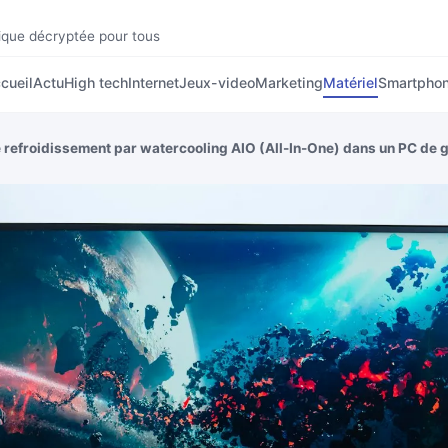
tique décryptée pour tous
cueil
Actu
High tech
Internet
Jeux-video
Marketing
Matériel
Smartpho
 refroidissement par watercooling AIO (All-In-One) dans un PC de