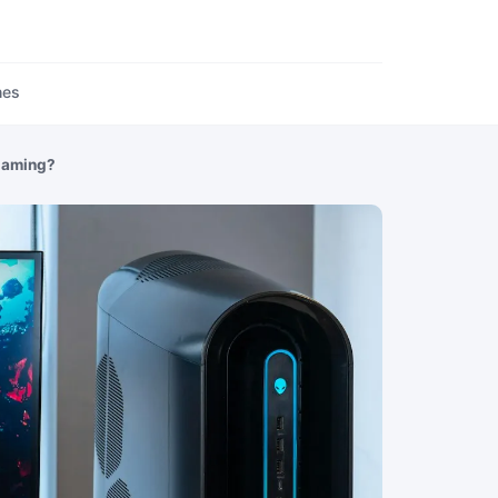
nes
 gaming?