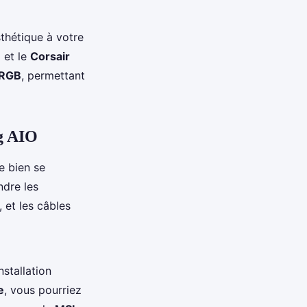
thétique à votre
B
et le
Corsair
ARGB
, permettant
ng AIO
de bien se
ndre les
, et les câbles
stallation
e
, vous pourriez