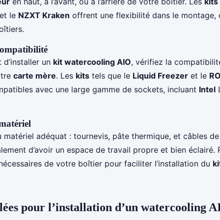
eur
en haut, à l’avant, ou à l’arrière de votre boîtier. Les
kits
et le
NZXT Kraken
offrent une flexibilité dans le montage
îtiers.
compatibilité
 d’installer un
kit watercooling AIO
, vérifiez la compatibili
otre
carte mère
. Les
kits
tels que le
Liquid Freezer
et le
RO
patibles avec une large gamme de sockets, incluant
Intel
L
matériel
matériel adéquat : tournevis, pâte thermique, et câbles de
ement d’avoir un espace de travail propre et bien éclairé. R
cessaires de votre boîtier pour faciliter l’installation du
k
lées pour l’installation d’un watercooling 