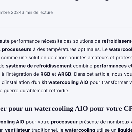
embre 2024
6 min de lecture
haute performance nécessite des solutions de
refroidissem
s
processeurs
à des températures optimales. Le
watercool
 comme une solution de choix pour les amateurs et profess
 de
système de refroidissement
combine
performances
et
à l’intégration de
RGB
et
ARGB
. Dans cet article, nous vo
 d’installation d’un
kit watercooling AIO
pour transformer 
 guerre durablement refroidie.
er pour un watercooling AIO pour votre C
ooling AIO
pour votre
processeur
présente de nombreux 
 un
ventilateur
traditionnel, le
watercooling
utilise un
liquid