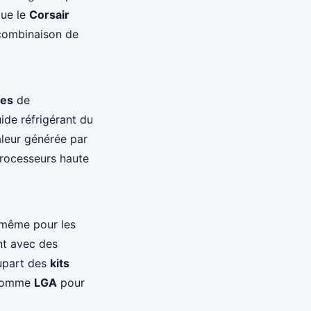
que le
Corsair
 combinaison de
ces
de
uide réfrigérant du
aleur générée par
 processeurs haute
, même pour les
t avec des
lupart des
kits
omme
LGA
pour