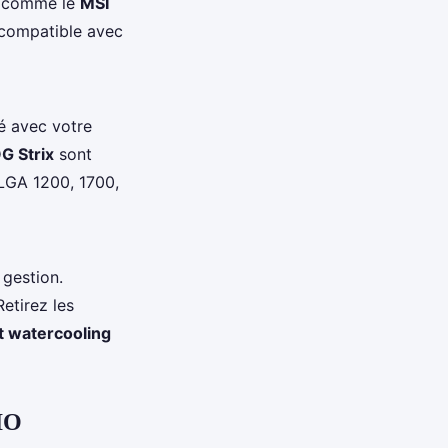
comme le
MSI
, compatible avec
té avec votre
G Strix
sont
GA 1200, 1700,
 gestion.
etirez les
it watercooling
AIO