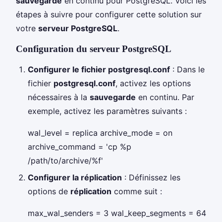
sauvegarde
en continu pour PostgreSQL. Voici les
étapes à suivre pour configurer cette solution sur
votre
serveur PostgreSQL
.
Configuration du serveur PostgreSQL
Configurer le fichier postgresql.conf
: Dans le
fichier
postgresql.conf
, activez les options
nécessaires à la
sauvegarde
en continu. Par
exemple, activez les paramètres suivants :
wal_level = replica archive_mode = on
archive_command = 'cp %p
/path/to/archive/%f'
Configurer la réplication
: Définissez les
options de
réplication
comme suit :
max_wal_senders = 3 wal_keep_segments = 64